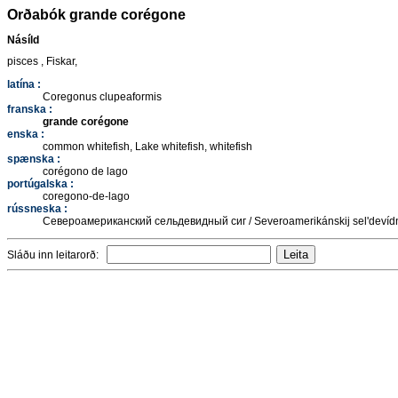
Orðabók grande corégone
Násíld
pisces , Fiskar,
latína :
Coregonus clupeaformis
franska :
grande corégone
enska :
common whitefish, Lake whitefish, whitefish
spænska :
corégono de lago
portúgalska :
coregono-de-lago
rússneska :
Североамериканский сельдевидный сиг / Severoamerikánskij sel'devídn
Sláðu inn leitarorð: