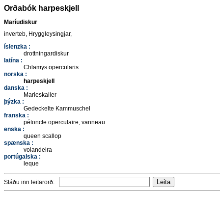
Orðabók harpeskjell
Maríudiskur
inverteb, Hryggleysingjar,
íslenzka :
drottningardiskur
latína :
Chlamys opercularis
norska :
harpeskjell
danska :
Marieskaller
þýzka :
Gedeckelte Kammuschel
franska :
pétoncle operculaire, vanneau
enska :
queen scallop
spænska :
volandeira
portúgalska :
leque
Sláðu inn leitarorð: