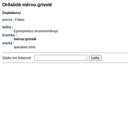
Orðabók mérou grivelé
Deplabassi
pisces , Fiskar,
latína :
Epinephelus drummondhayi
franska :
mérou grivelé
enska :
speckled hind
Sláðu inn leitarorð: