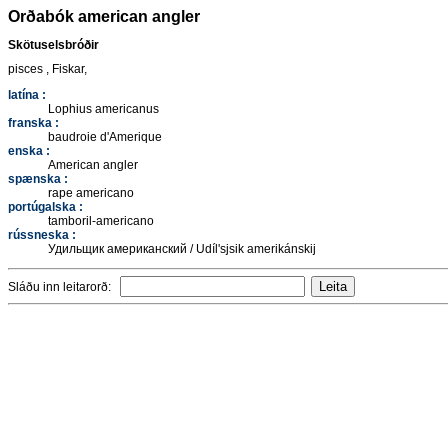
Orðabók american angler
Skötuselsbróðir
pisces , Fiskar,
latína :
Lophius americanus
franska :
baudroie d'Amerique
enska :
American angler
spænska :
rape americano
portúgalska :
tamboril-americano
rússneska :
Удильщик американский / Udíl'sjsik amerikánskij
Sláðu inn leitarorð: