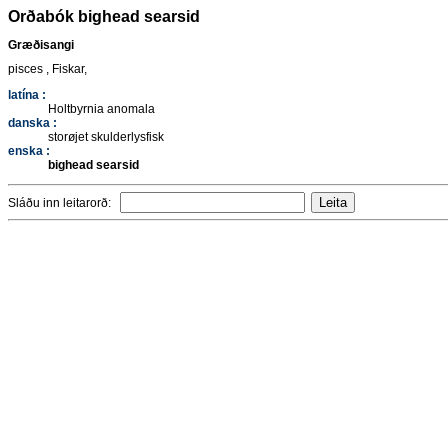
Orðabók bighead searsid
Græðisangi
pisces , Fiskar,
latína :
Holtbyrnia anomala
danska :
storøjet skulderlysfisk
enska :
bighead searsid
Sláðu inn leitarorð: