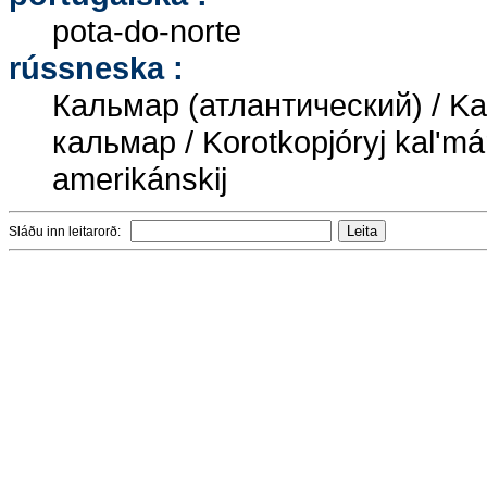
pota-do-norte
rússneska :
Кальмар (атлантический) / Kal'
кальмар / Korotkopjóryj kal'má
amerikánskij
Sláðu inn leitarorð: