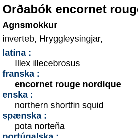
Orðabók encornet roug
Agnsmokkur
inverteb, Hryggleysingjar,
latína :
Illex illecebrosus
franska :
encornet rouge nordique
enska :
northern shortfin squid
spænska :
pota norteña
portúgalska :