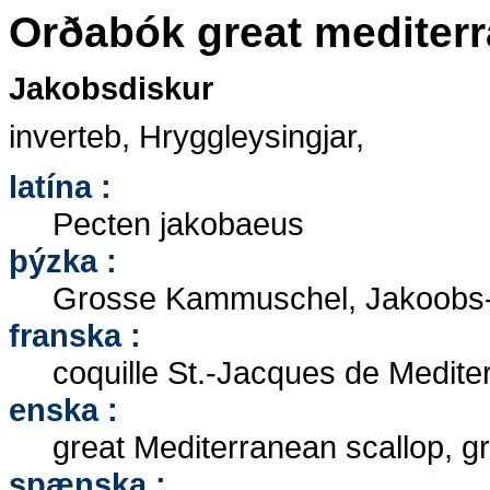
Orðabók great mediterr
Jakobsdiskur
inverteb, Hryggleysingjar,
latína :
Pecten jakobaeus
þýzka :
Grosse Kammuschel, Jakoobs-
franska :
coquille St.-Jacques de Medite
enska :
great Mediterranean scallop, gr
spænska :