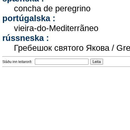
concha de peregrino
portúgalska :
vieira-do-Mediterrãneo
rússneska :
Гребешок святого Якова / Gre
Sláðu inn leitarorð: