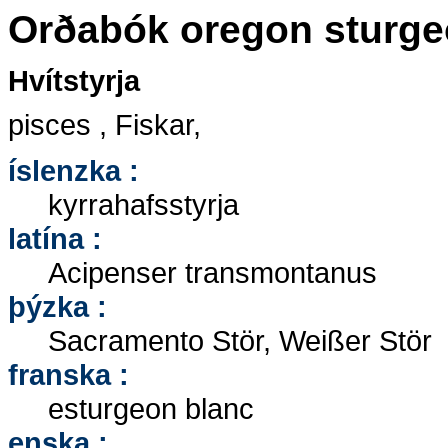
Orðabók oregon sturg
Hvítstyrja
pisces , Fiskar,
íslenzka :
kyrrahafsstyrja
latína :
Acipenser transmontanus
þýzka :
Sacramento Stör, Weißer Stör
franska :
esturgeon blanc
enska :