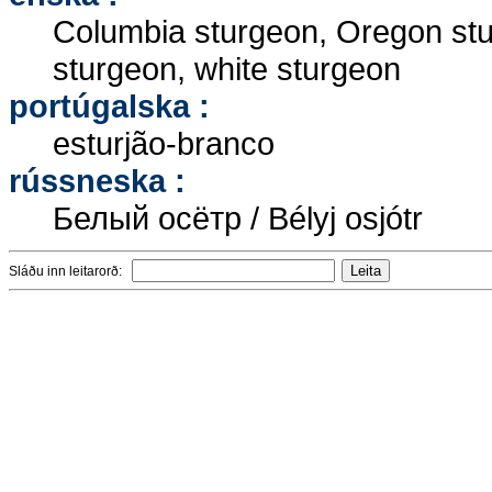
Columbia sturgeon, Oregon stu
sturgeon, white sturgeon
portúgalska :
esturjão-branco
rússneska :
Белый осётр / Bélyj osjótr
Sláðu inn leitarorð: