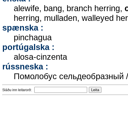
alewife, bang, branch herring,
herring, mulladen, walleyed her
spænska :
pinchagua
portúgalska :
alosa-cinzenta
rússneska :
Помолобус сельдеобразный / 
Sláðu inn leitarorð: