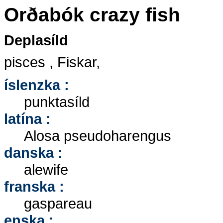
Orðabók crazy fish
Deplasíld
pisces , Fiskar,
íslenzka :
punktasíld
latína :
Alosa pseudoharengus
danska :
alewife
franska :
gaspareau
enska :