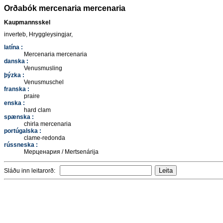
Orðabók mercenaria mercenaria
Kaupmannsskel
inverteb, Hryggleysingjar,
latína :
Mercenaria mercenaria
danska :
Venusmusling
þýzka :
Venusmuschel
franska :
praire
enska :
hard clam
spænska :
chirla mercenaria
portúgalska :
clame-redonda
rússneska :
Мерценария / Mertsenárija
Sláðu inn leitarorð: