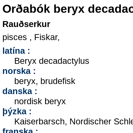
Orðabók beryx decadac
Rauðserkur
pisces , Fiskar,
latína :
Beryx decadactylus
norska :
beryx, brudefisk
danska :
nordisk beryx
þýzka :
Kaiserbarsch, Nordischer Schl
franska :