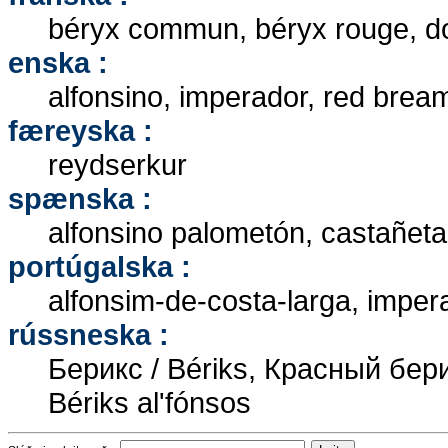
béryx commun, béryx rouge, d
enska :
alfonsino, imperador, red brea
færeyska :
reydserkur
spænska :
alfonsino palometón, castañeta
portúgalska :
alfonsim-de-costa-larga, imper
rússneska :
Берикс / Bériks, Крaсный бери
Bériks al'fónsos