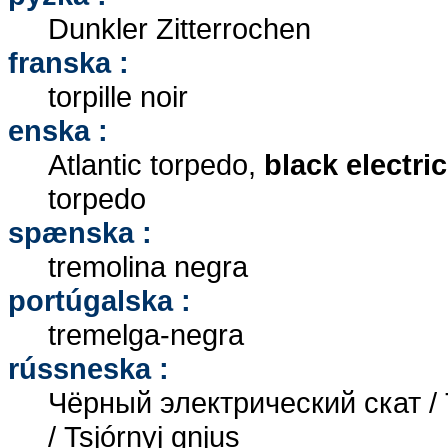
Dunkler Zitterrochen
franska :
torpille noir
enska :
Atlantic torpedo,
black electric
torpedo
spænska :
tremolina negra
portúgalska :
tremelga-negra
rússneska :
Чёрный электрический скат / Ts
/ Tsjórnyj gnjus