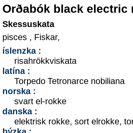
Orðabók black electric 
Skessuskata
pisces , Fiskar,
íslenzka :
risahrökkviskata
latína :
Torpedo Tetronarce nobiliana
norska :
svart el-rokke
danska :
elektrisk rokke, sort elrokke, 
þýzka :