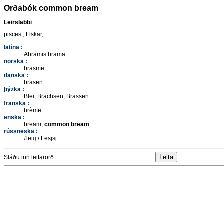
Orðabók common bream
Leirslabbi
pisces , Fiskar,
latína :
Abramis brama
norska :
brasme
danska :
brasen
þýzka :
Blei, Brachsen, Brassen
franska :
brème
enska :
bream,
common bream
rússneska :
Лещ / Lesjsj
Sláðu inn leitarorð: