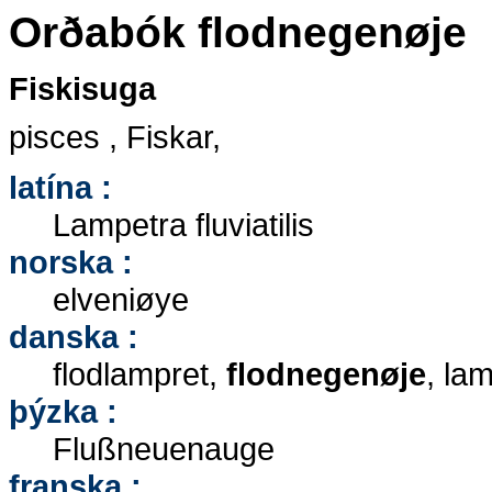
Orðabók flodnegenøje
Fiskisuga
pisces , Fiskar,
latína :
Lampetra fluviatilis
norska :
elveniøye
danska :
flodlampret,
flodnegenøje
, la
þýzka :
Flußneuenauge
franska :