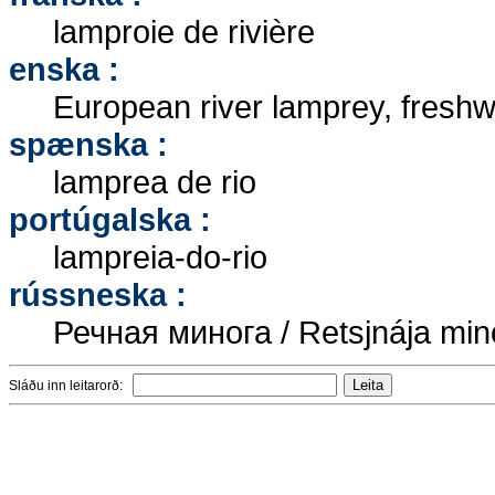
lamproie de rivière
enska :
European river lamprey, freshw
spænska :
lamprea de rio
portúgalska :
lampreia-do-rio
rússneska :
Речная минога / Retsjnája mi
Sláðu inn leitarorð: