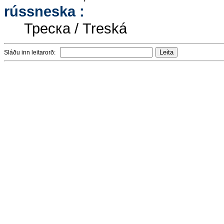
rússneska :
Треска / Treská
Sláðu inn leitarorð: