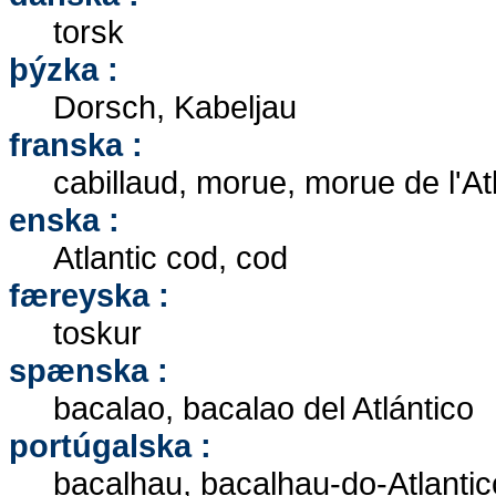
torsk
þýzka :
Dorsch, Kabeljau
franska :
cabillaud, morue, morue de l'A
enska :
Atlantic cod, cod
færeyska :
toskur
spænska :
bacalao, bacalao del Atlántico
portúgalska :
bacalhau, bacalhau-do-Atlantic