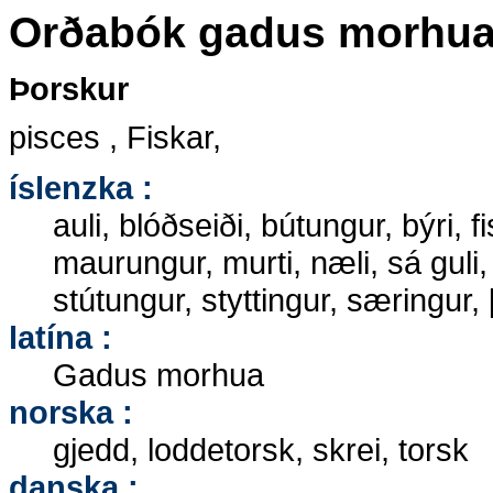
Orðabók gadus morhu
Þorskur
pisces , Fiskar,
íslenzka :
auli, blóðseiði, bútungur, býri, f
maurungur, murti, næli, sá guli,
stútungur, styttingur, særingur,
latína :
Gadus morhua
norska :
gjedd, loddetorsk, skrei, torsk
danska :