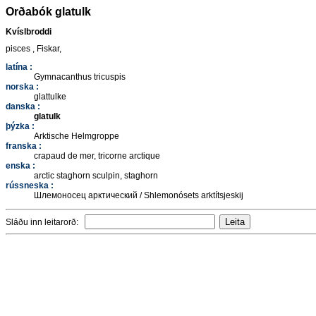
Orðabók glatulk
Kvíslbroddi
pisces , Fiskar,
latína :
Gymnacanthus tricuspis
norska :
glattulke
danska :
glatulk
þýzka :
Arktische Helmgroppe
franska :
crapaud de mer, tricorne arctique
enska :
arctic staghorn sculpin, staghorn
rússneska :
Шлемоносец арктический / Shlemonósets arktítsjeskij
Sláðu inn leitarorð: