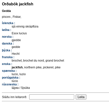
Orðabók jackfish
Gedda
pisces , Fiskar,
íslenzka :
sjá einnig skrápflúra
latína :
Esox lucius
norska :
gjedde
danska :
gedde
þýzka :
Hecht
franska :
brochet, brochet du nord, grand brochet
enska :
jackfish
, northern pike, pickerel, pike
spænska :
lucio, luzio
portúgalska :
lúcio
rússneska :
Щука / Sjsúka
Sláðu inn leitarorð: