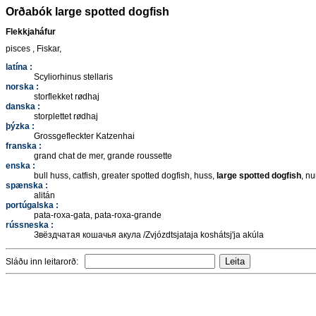
Orðabók large spotted dogfish
Flekkjaháfur
pisces , Fiskar,
latína :
Scyliorhinus stellaris
norska :
storflekket rødhaj
danska :
storplettet rødhaj
þýzka :
Grossgefleckter Katzenhai
franska :
grand chat de mer, grande roussette
enska :
bull huss, catfish, greater spotted dogfish, huss,
large spotted dogfish
, n
spænska :
alitán
portúgalska :
pata-roxa-gata, pata-roxa-grande
rússneska :
Звёздчатая кошачья акула /Zvjózdtsjataja koshátsj'ja akúla
Sláðu inn leitarorð: