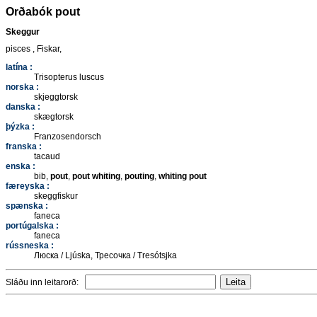
Orðabók pout
Skeggur
pisces , Fiskar,
latína :
Trisopterus luscus
norska :
skjeggtorsk
danska :
skægtorsk
þýzka :
Franzosendorsch
franska :
tacaud
enska :
bib,
pout
,
pout whiting
,
pouting
,
whiting pout
færeyska :
skeggfiskur
spænska :
faneca
portúgalska :
faneca
rússneska :
Люска / Ljúska, Тресочка / Tresótsjka
Sláðu inn leitarorð: