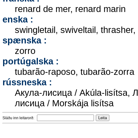
renard de mer, renard marin
enska :
swingletail, swiveltail, thrasher
spænska :
zorro
portúgalska :
tubarão-raposo, tubarão-zorra
rússneska :
Акула-лисица / Akúla-lisítsa, 
лисица / Morskája lisítsa
Sláðu inn leitarorð: