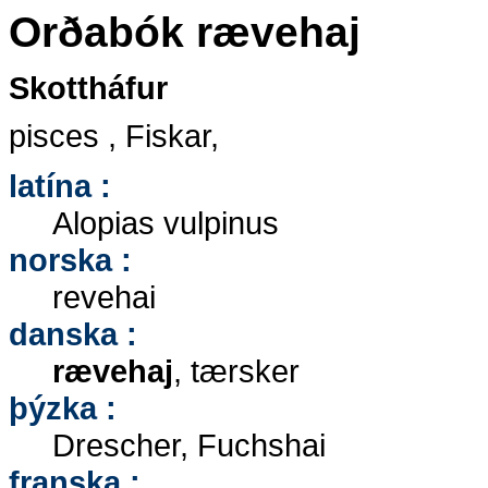
Orðabók rævehaj
Skottháfur
pisces , Fiskar,
latína :
Alopias vulpinus
norska :
revehai
danska :
rævehaj
, tærsker
þýzka :
Drescher, Fuchshai
franska :