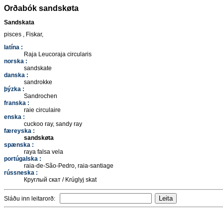
Orðabók sandskøta
Sandskata
pisces , Fiskar,
latína :
Raja Leucoraja circularis
norska :
sandskate
danska :
sandrokke
þýzka :
Sandrochen
franska :
raie circulaire
enska :
cuckoo ray, sandy ray
færeyska :
sandskøta
spænska :
raya falsa vela
portúgalska :
raia-de-São-Pedro, raia-santiage
rússneska :
Круглый скат / Krúglyj skat
Sláðu inn leitarorð: