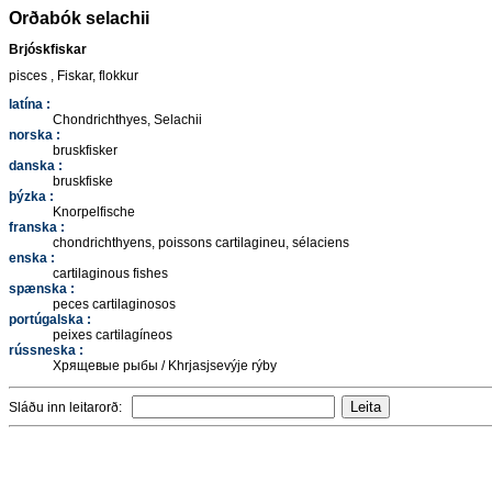
Orðabók selachii
Brjóskfiskar
pisces , Fiskar, flokkur
latína :
Chondrichthyes, Selachii
norska :
bruskfisker
danska :
bruskfiske
þýzka :
Knorpelfische
franska :
chondrichthyens, poissons cartilagineu, sélaciens
enska :
cartilaginous fishes
spænska :
peces cartilaginosos
portúgalska :
peixes cartilagíneos
rússneska :
Хрящевые рыбы / Khrjasjsevýje rýby
Sláðu inn leitarorð: