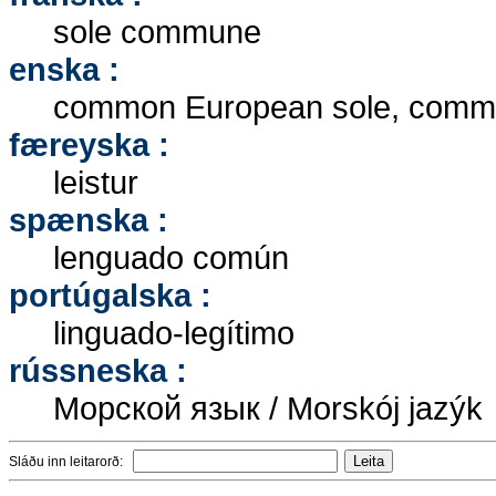
sole commune
enska :
common European sole, common 
færeyska :
leistur
spænska :
lenguado común
portúgalska :
linguado-legítimo
rússneska :
Морской язык / Morskój jazýk
Sláðu inn leitarorð: