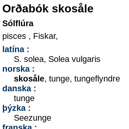
Orðabók skosåle
Sólflúra
pisces , Fiskar,
latína :
S. solea, Solea vulgaris
norska :
skosåle
, tunge, tungeflyndre
danska :
tunge
þýzka :
Seezunge
franska :