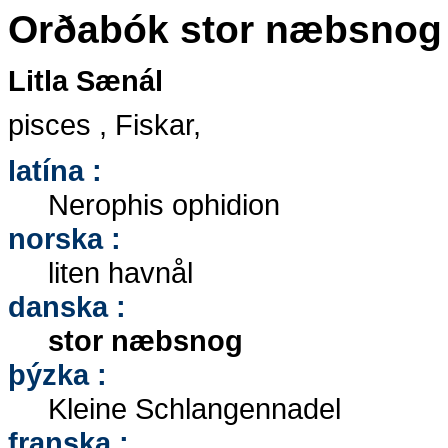
Orðabók stor næbsnog
Litla Sænál
pisces , Fiskar,
latína :
Nerophis ophidion
norska :
liten havnål
danska :
stor næbsnog
þýzka :
Kleine Schlangennadel
franska :