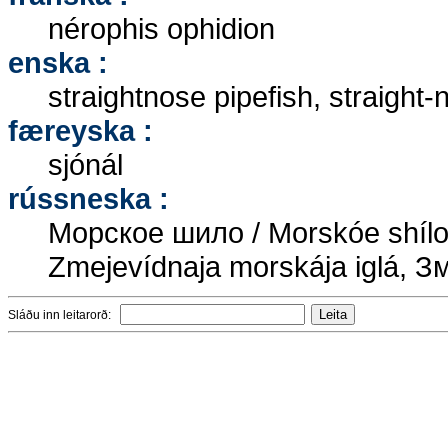
nérophis ophidion
enska :
straightnose pipefish, straight-
færeyska :
sjónál
rússneska :
Морское шило / Morskóe shíl
Zmejevídnaja morskája iglá, 
Sláðu inn leitarorð: